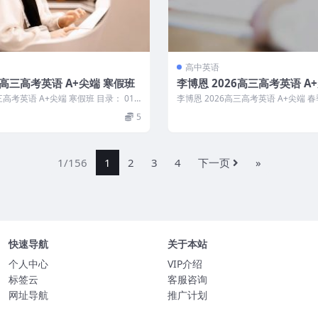
高中英语
6高三高考英语 A+尖端 寒假班
李博恩 2026高三高考英语 A
三高考英语 A+尖端 寒假班 目录： 01.
李博恩 2026高三高考英语 A+尖端 春
..
_第1讲 高考阅读...
5
1/156
1
2
3
4
下一页
»
快速导航
关于本站
个人中心
VIP介绍
标签云
客服咨询
网址导航
推广计划